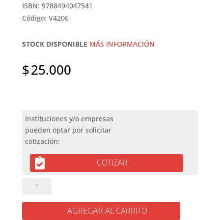
ISBN: 9788494047541
Código: V4206
STOCK DISPONIBLE
MÁS INFORMACIÓN
$
25.000
COTIZAR
EL
VECINO
LEE
AGREGAR AL CARRITO
UN