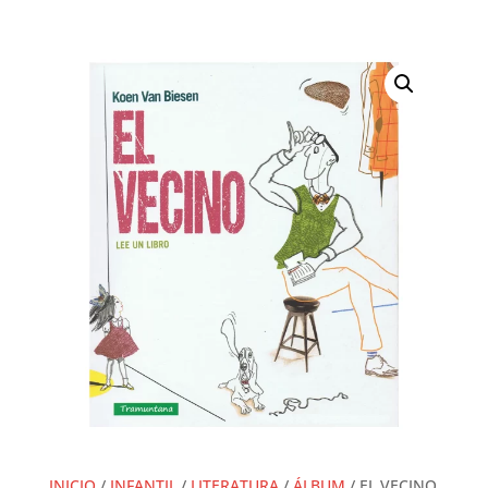
INICIO
/
INFANTIL
/
LITERATURA
/
ÁLBUM
/ EL VECINO