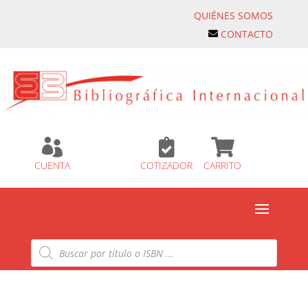
QUIÉNES SOMOS
CONTACTO



CUENTA
COTIZADOR
CARRITO
Búsqueda
de
productos