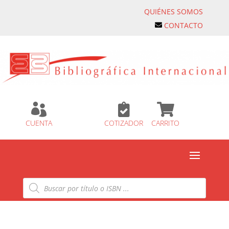
QUIÉNES SOMOS
CONTACTO



CUENTA
COTIZADOR
CARRITO
Búsqueda
de
productos