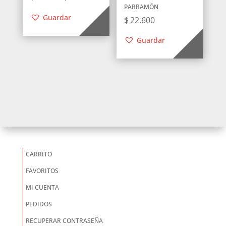
PARRAMÓN
precio
precio
Guardar
$
22.600
original
actual
era:
es:
Guardar
$30.700.
$18.400.
CARRITO
FAVORITOS
MI CUENTA
PEDIDOS
RECUPERAR CONTRASEÑA