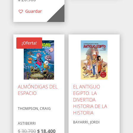
Guardar
¡Oferta!
ALMÓNDIGAS DEL
EL ANTIGUO
ESPACIO
EGIPTO. LA
DIVERTIDA
HISTORIA DE LA
THOMPSON, CRAIG
HISTORIA
BAYARRI, JORDI
ASTIBERRI
El
El
$
30.700
$
18.400