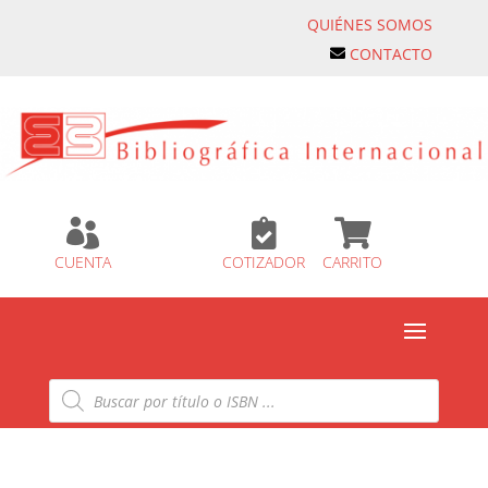
QUIÉNES SOMOS
CONTACTO



CUENTA
COTIZADOR
CARRITO
Búsqueda
de
productos