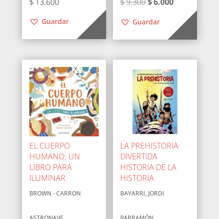
El
El
$
13.600
$
9.300
$
6.000
precio
precio
Guardar
Guardar
original
actual
era:
es:
$9.300.
$6.000.
EL CUERPO
LA PREHISTORIA
HUMANO: UN
DIVERTIDA
LIBRO PARA
HISTORIA DE LA
ILUMINAR
HISTORIA
BROWN - CARRON
BAYARRI, JORDI
ASTRONAVE
PARRAMÓN