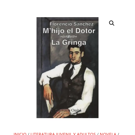
INICIO
/
LITERATURA JUVENIL Y ADULTOS
/
NOVELA
/