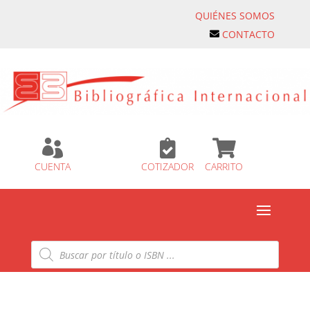
QUIÉNES SOMOS
CONTACTO



CUENTA
COTIZADOR
CARRITO
Búsqueda
de
productos