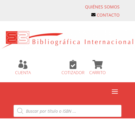
QUIÉNES SOMOS
CONTACTO



CUENTA
COTIZADOR
CARRITO
Búsqueda
de
productos