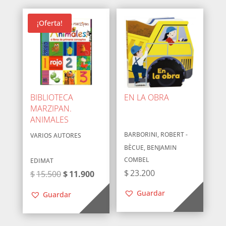
¡Oferta!
BIBLIOTECA
EN LA OBRA
MARZIPAN.
ANIMALES
BARBORINI, ROBERT -
VARIOS AUTORES
BÈCUE, BENJAMIN
COMBEL
EDIMAT
$
23.200
El
El
$
15.500
$
11.900
precio
precio
Guardar
Guardar
original
actual
era:
es: